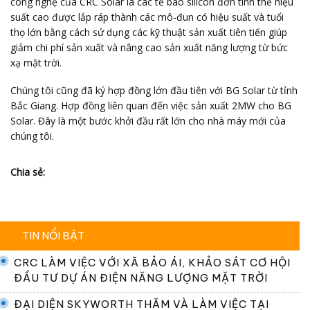
công nghệ của CRC Solar là các tế bào silicon đơn tinh thể hiệu
suất cao được lắp ráp thành các mô-đun có hiệu suất và tuổi
thọ lớn bằng cách sử dụng các kỹ thuật sản xuất tiên tiến giúp
giảm chi phí sản xuất và nâng cao sản xuất năng lượng từ bức
xạ mặt trời.
Chúng tôi cũng đã ký hợp đồng lớn đầu tiên với BG Solar từ tỉnh
Bắc Giang. Hợp đồng liên quan đến việc sản xuất 2MW cho BG
Solar. Đây là một bước khởi đầu rất lớn cho nhà máy mới của
chúng tôi.
Chia sẻ:
TIN NỔI BẬT
CRC LÀM VIỆC VỚI XÃ BẢO ÁI, KHẢO SÁT CƠ HỘI
ĐẦU TƯ DỰ ÁN ĐIỆN NĂNG LƯỢNG MẶT TRỜI
ĐẠI DIỆN SKYWORTH THĂM VÀ LÀM VIỆC TẠI