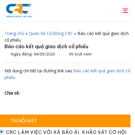
Chuyển
đến
nội
dung
Trang chủ
»
Quan hệ Cổ Đông CRC
»
Báo cáo kết quả giao dịch
cổ phiếu
Báo cáo kết quả giao dịch cổ phiếu
Ngày đăng:
04/05/2020
-
95 lượt xem
Nội dung chi tiết tại đường link sau
Báo cáo kết quả giao dịch cổ
phiếu
Chia sẻ:
TIN NỔI BẬT
CRC LÀM VIỆC VỚI XÃ BẢO ÁI, KHẢO SÁT CƠ HỘI