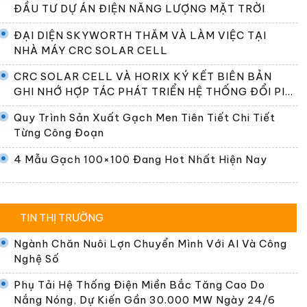
ĐẦU TƯ DỰ ÁN ĐIỆN NĂNG LƯỢNG MẶT TRỜI
ĐẠI DIỆN SKYWORTH THĂM VÀ LÀM VIỆC TẠI
NHÀ MÁY CRC SOLAR CELL
CRC SOLAR CELL VÀ HORIX KÝ KẾT BIÊN BẢN
GHI NHỚ HỢP TÁC PHÁT TRIỂN HỆ THỐNG ĐỔI PIN
TẠI VIỆT NAM
Quy Trình Sản Xuất Gạch Men Tiên Tiết Chi Tiết
Từng Công Đoạn
4 Mẫu Gạch 100×100 Đang Hot Nhất Hiện Nay
TIN THỊ TRƯỜNG
Ngành Chăn Nuôi Lợn Chuyển Mình Với AI Và Công
Nghệ Số
Phụ Tải Hệ Thống Điện Miền Bắc Tăng Cao Do
Nắng Nóng, Dự Kiến Gần 30.000 MW Ngày 24/6