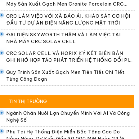
Máy Sản Xuất Gạch Men Granite Porcelain CRC
Premier
CRC LÀM VIỆC VỚI XÃ BẢO ÁI, KHẢO SÁT CƠ HỘI
ĐẦU TƯ DỰ ÁN ĐIỆN NĂNG LƯỢNG MẶT TRỜI
ĐẠI DIỆN SKYWORTH THĂM VÀ LÀM VIỆC TẠI
NHÀ MÁY CRC SOLAR CELL
CRC SOLAR CELL VÀ HORIX KÝ KẾT BIÊN BẢN
GHI NHỚ HỢP TÁC PHÁT TRIỂN HỆ THỐNG ĐỔI PIN
TẠI VIỆT NAM
Quy Trình Sản Xuất Gạch Men Tiên Tiết Chi Tiết
Từng Công Đoạn
TIN THỊ TRƯỜNG
Ngành Chăn Nuôi Lợn Chuyển Mình Với AI Và Công
Nghệ Số
Phụ Tải Hệ Thống Điện Miền Bắc Tăng Cao Do
Nắng Nóng, Dự Kiến Gần 30.000 MW Ngày 24/6