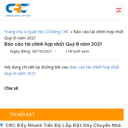
Chuyển
đến
nội
dung
Trang chủ
»
Quan hệ Cổ Đông CRC
»
Báo cáo tài chính hợp nhất
Quý III năm 2021
Báo cáo tài chính hợp nhất Quý III năm 2021
Ngày đăng:
30/10/2021
-
118 lượt xem
Nội dung chi tiết tại đường link sau
Báo cáo tài chính hợp nhất
Quý III năm 2021
Chia sẻ:
TIN NỔI BẬT
CRC Đẩy Nhanh Tiến Độ Lắp Đặt Dây Chuyền Nhà