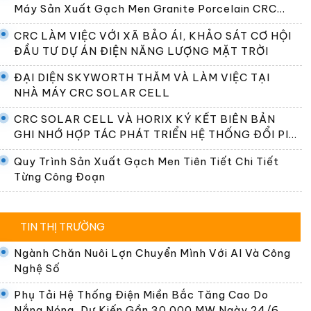
Máy Sản Xuất Gạch Men Granite Porcelain CRC
Premier
CRC LÀM VIỆC VỚI XÃ BẢO ÁI, KHẢO SÁT CƠ HỘI
ĐẦU TƯ DỰ ÁN ĐIỆN NĂNG LƯỢNG MẶT TRỜI
ĐẠI DIỆN SKYWORTH THĂM VÀ LÀM VIỆC TẠI
NHÀ MÁY CRC SOLAR CELL
CRC SOLAR CELL VÀ HORIX KÝ KẾT BIÊN BẢN
GHI NHỚ HỢP TÁC PHÁT TRIỂN HỆ THỐNG ĐỔI PIN
TẠI VIỆT NAM
Quy Trình Sản Xuất Gạch Men Tiên Tiết Chi Tiết
Từng Công Đoạn
TIN THỊ TRƯỜNG
Ngành Chăn Nuôi Lợn Chuyển Mình Với AI Và Công
Nghệ Số
Phụ Tải Hệ Thống Điện Miền Bắc Tăng Cao Do
Nắng Nóng, Dự Kiến Gần 30.000 MW Ngày 24/6