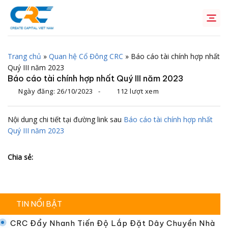
Chuyển
đến
nội
dung
Trang chủ
»
Quan hệ Cổ Đông CRC
»
Báo cáo tài chính hợp nhất
Quý III năm 2023
Báo cáo tài chính hợp nhất Quý III năm 2023
Ngày đăng:
26/10/2023
-
112 lượt xem
Nội dung chi tiết tại đường link sau
Báo cáo tài chính hợp nhất
Quý III năm 2023
Chia sẻ:
TIN NỔI BẬT
CRC Đẩy Nhanh Tiến Độ Lắp Đặt Dây Chuyền Nhà