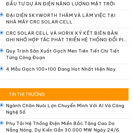
ĐẦU TƯ DỰ ÁN ĐIỆN NĂNG LƯỢNG MẶT TRỜI
ĐẠI DIỆN SKYWORTH THĂM VÀ LÀM VIỆC TẠI
NHÀ MÁY CRC SOLAR CELL
CRC SOLAR CELL VÀ HORIX KÝ KẾT BIÊN BẢN
GHI NHỚ HỢP TÁC PHÁT TRIỂN HỆ THỐNG ĐỔI PIN
TẠI VIỆT NAM
Quy Trình Sản Xuất Gạch Men Tiên Tiết Chi Tiết
Từng Công Đoạn
4 Mẫu Gạch 100×100 Đang Hot Nhất Hiện Nay
TIN THỊ TRƯỜNG
Ngành Chăn Nuôi Lợn Chuyển Mình Với AI Và Công
Nghệ Số
Phụ Tải Hệ Thống Điện Miền Bắc Tăng Cao Do
Nắng Nóng, Dự Kiến Gần 30.000 MW Ngày 24/6