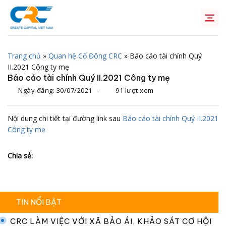
Chuyển
đến
nội
dung
Trang chủ
»
Quan hệ Cổ Đông CRC
»
Báo cáo tài chính Quý
II.2021 Công ty mẹ
Báo cáo tài chính Quý II.2021 Công ty mẹ
Ngày đăng:
30/07/2021
-
91 lượt xem
Nội dung chi tiết tại đường link sau
Báo cáo tài chính Quý II.2021
Công ty mẹ
Chia sẻ:
TIN NỔI BẬT
CRC LÀM VIỆC VỚI XÃ BẢO ÁI, KHẢO SÁT CƠ HỘI