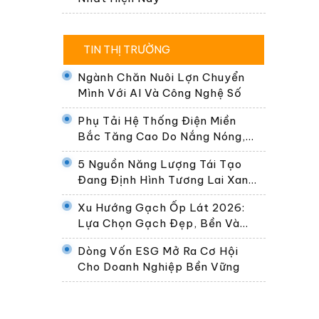
TIN THỊ TRƯỜNG
Ngành Chăn Nuôi Lợn Chuyển
Mình Với AI Và Công Nghệ Số
Phụ Tải Hệ Thống Điện Miền
Bắc Tăng Cao Do Nắng Nóng,
Dự Kiến Gần 30.000 MW Ngày
5 Nguồn Năng Lượng Tái Tạo
24/6
Đang Định Hình Tương Lai Xanh
Của Thế Giới
Xu Hướng Gạch Ốp Lát 2026:
Lựa Chọn Gạch Đẹp, Bền Và
Phù Hợp Không Gian Sống Hiện
Dòng Vốn ESG Mở Ra Cơ Hội
Đại
Cho Doanh Nghiệp Bền Vững