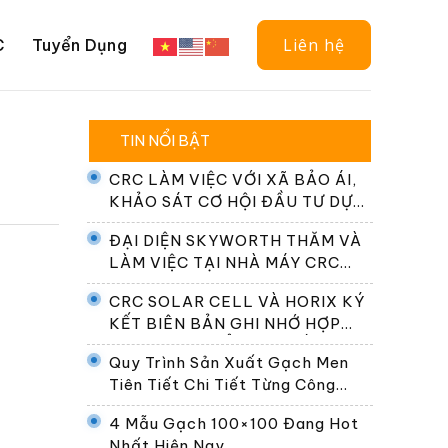
Liên hệ
C
Tuyển Dụng
TIN NỔI BẬT
CRC LÀM VIỆC VỚI XÃ BẢO ÁI,
KHẢO SÁT CƠ HỘI ĐẦU TƯ DỰ
ÁN ĐIỆN NĂNG LƯỢNG MẶT
ĐẠI DIỆN SKYWORTH THĂM VÀ
TRỜI
LÀM VIỆC TẠI NHÀ MÁY CRC
SOLAR CELL
CRC SOLAR CELL VÀ HORIX KÝ
KẾT BIÊN BẢN GHI NHỚ HỢP
TÁC PHÁT TRIỂN HỆ THỐNG
Quy Trình Sản Xuất Gạch Men
ĐỔI PIN TẠI VIỆT NAM
Tiên Tiết Chi Tiết Từng Công
Đoạn
4 Mẫu Gạch 100×100 Đang Hot
Nhất Hiện Nay