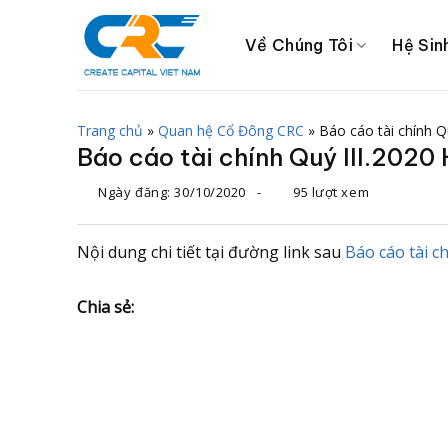
Chuyển
đến
Về Chúng Tôi
Hệ Sin
nội
dung
Trang chủ
»
Quan hệ Cổ Đông CRC
»
Báo cáo tài chính Q
Báo cáo tài chính Quý III.2020
Ngày đăng:
30/10/2020
-
95 lượt xem
Nội dung chi tiết tại đường link sau
Báo cáo tài c
Chia sẻ: