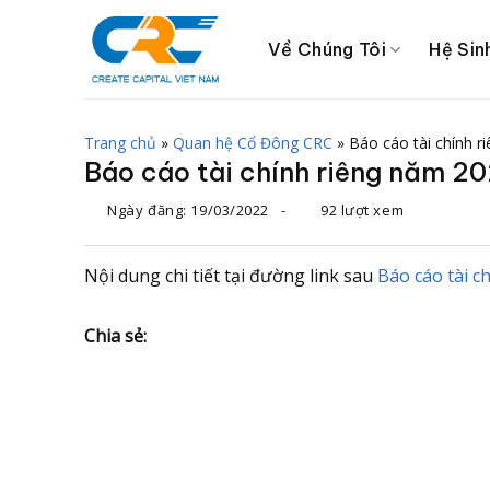
Chuyển
đến
Về Chúng Tôi
Hệ Sin
nội
dung
Trang chủ
»
Quan hệ Cổ Đông CRC
»
Báo cáo tài chính 
Báo cáo tài chính riêng năm 20
Ngày đăng:
19/03/2022
-
92 lượt xem
Nội dung chi tiết tại đường link sau
Báo cáo tài c
Chia sẻ: