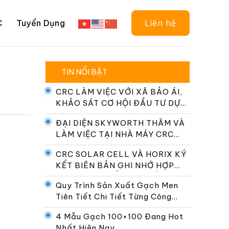
Liên hệ
C
Tuyển Dụng
TIN NỔI BẬT
CRC LÀM VIỆC VỚI XÃ BẢO ÁI,
KHẢO SÁT CƠ HỘI ĐẦU TƯ DỰ
ÁN ĐIỆN NĂNG LƯỢNG MẶT
ĐẠI DIỆN SKYWORTH THĂM VÀ
TRỜI
LÀM VIỆC TẠI NHÀ MÁY CRC
SOLAR CELL
CRC SOLAR CELL VÀ HORIX KÝ
KẾT BIÊN BẢN GHI NHỚ HỢP
TÁC PHÁT TRIỂN HỆ THỐNG
Quy Trình Sản Xuất Gạch Men
ĐỔI PIN TẠI VIỆT NAM
Tiên Tiết Chi Tiết Từng Công
Đoạn
4 Mẫu Gạch 100×100 Đang Hot
Nhất Hiện Nay