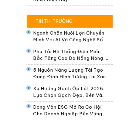
TIN THỊ TRƯỜNG
Ngành Chăn Nuôi Lợn Chuyển
Mình Với AI Và Công Nghệ Số
Phụ Tải Hệ Thống Điện Miền
Bắc Tăng Cao Do Nắng Nóng,
Dự Kiến Gần 30.000 MW Ngày
5 Nguồn Năng Lượng Tái Tạo
24/6
Đang Định Hình Tương Lai Xanh
Của Thế Giới
Xu Hướng Gạch Ốp Lát 2026:
Lựa Chọn Gạch Đẹp, Bền Và
Phù Hợp Không Gian Sống Hiện
Dòng Vốn ESG Mở Ra Cơ Hội
Đại
Cho Doanh Nghiệp Bền Vững