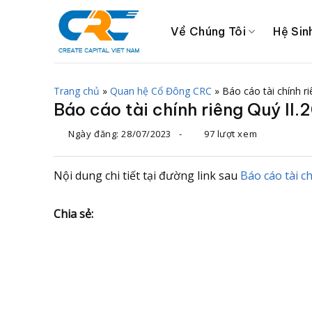
Chuyển
đến
Về Chúng Tôi
Hệ Sin
nội
dung
Trang chủ
»
Quan hệ Cổ Đông CRC
»
Báo cáo tài chính r
Báo cáo tài chính riêng Quý II.
Ngày đăng:
28/07/2023
-
97 lượt xem
Nội dung chi tiết tại đường link sau
Báo cáo tài c
Chia sẻ: