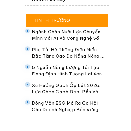
TIN THỊ TRƯỜNG
Ngành Chăn Nuôi Lợn Chuyển
Mình Với AI Và Công Nghệ Số
Phụ Tải Hệ Thống Điện Miền
Bắc Tăng Cao Do Nắng Nóng,
Dự Kiến Gần 30.000 MW Ngày
5 Nguồn Năng Lượng Tái Tạo
24/6
Đang Định Hình Tương Lai Xanh
Của Thế Giới
Xu Hướng Gạch Ốp Lát 2026:
Lựa Chọn Gạch Đẹp, Bền Và
Phù Hợp Không Gian Sống Hiện
Dòng Vốn ESG Mở Ra Cơ Hội
Đại
Cho Doanh Nghiệp Bền Vững