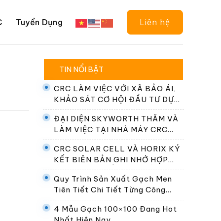
Liên hệ
C
Tuyển Dụng
TIN NỔI BẬT
CRC LÀM VIỆC VỚI XÃ BẢO ÁI,
KHẢO SÁT CƠ HỘI ĐẦU TƯ DỰ
ÁN ĐIỆN NĂNG LƯỢNG MẶT
ĐẠI DIỆN SKYWORTH THĂM VÀ
TRỜI
LÀM VIỆC TẠI NHÀ MÁY CRC
SOLAR CELL
CRC SOLAR CELL VÀ HORIX KÝ
KẾT BIÊN BẢN GHI NHỚ HỢP
TÁC PHÁT TRIỂN HỆ THỐNG
Quy Trình Sản Xuất Gạch Men
ĐỔI PIN TẠI VIỆT NAM
Tiên Tiết Chi Tiết Từng Công
Đoạn
4 Mẫu Gạch 100×100 Đang Hot
Nhất Hiện Nay