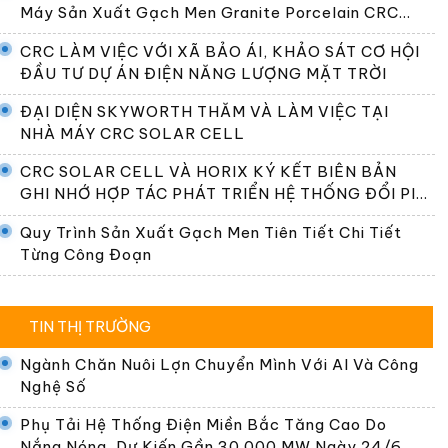
Máy Sản Xuất Gạch Men Granite Porcelain CRC
Premier
CRC LÀM VIỆC VỚI XÃ BẢO ÁI, KHẢO SÁT CƠ HỘI
ĐẦU TƯ DỰ ÁN ĐIỆN NĂNG LƯỢNG MẶT TRỜI
ĐẠI DIỆN SKYWORTH THĂM VÀ LÀM VIỆC TẠI
NHÀ MÁY CRC SOLAR CELL
CRC SOLAR CELL VÀ HORIX KÝ KẾT BIÊN BẢN
GHI NHỚ HỢP TÁC PHÁT TRIỂN HỆ THỐNG ĐỔI PIN
TẠI VIỆT NAM
Quy Trình Sản Xuất Gạch Men Tiên Tiết Chi Tiết
Từng Công Đoạn
TIN THỊ TRƯỜNG
Ngành Chăn Nuôi Lợn Chuyển Mình Với AI Và Công
Nghệ Số
Phụ Tải Hệ Thống Điện Miền Bắc Tăng Cao Do
Nắng Nóng, Dự Kiến Gần 30.000 MW Ngày 24/6