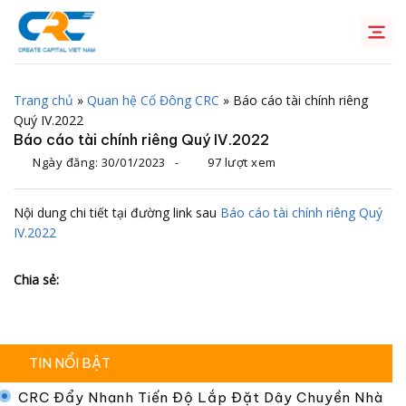
Chuyển
đến
nội
dung
Trang chủ
»
Quan hệ Cổ Đông CRC
»
Báo cáo tài chính riêng
Quý IV.2022
Báo cáo tài chính riêng Quý IV.2022
Ngày đăng:
30/01/2023
-
97 lượt xem
Nội dung chi tiết tại đường link sau
Báo cáo tài chính riêng Quý
IV.2022
Chia sẻ:
TIN NỔI BẬT
CRC Đẩy Nhanh Tiến Độ Lắp Đặt Dây Chuyền Nhà