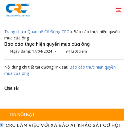
Chuyển
đến
nội
dung
Trang chủ
»
Quan hệ Cổ Đông CRC
»
Báo cáo thực hiện quyền
mua của ông
Báo cáo thực hiện quyền mua của ông
Ngày đăng:
17/04/2024
-
94 lượt xem
Nội dung chi tiết tại đường link sau
Báo cáo thực hiện quyền
mua của ông
Chia sẻ:
TIN NỔI BẬT
CRC LÀM VIỆC VỚI XÃ BẢO ÁI, KHẢO SÁT CƠ HỘI