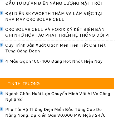
ĐẦU TƯ DỰ ÁN ĐIỆN NĂNG LƯỢNG MẶT TRỜI
ĐẠI DIỆN SKYWORTH THĂM VÀ LÀM VIỆC TẠI
NHÀ MÁY CRC SOLAR CELL
CRC SOLAR CELL VÀ HORIX KÝ KẾT BIÊN BẢN
GHI NHỚ HỢP TÁC PHÁT TRIỂN HỆ THỐNG ĐỔI PIN
TẠI VIỆT NAM
Quy Trình Sản Xuất Gạch Men Tiên Tiết Chi Tiết
Từng Công Đoạn
4 Mẫu Gạch 100×100 Đang Hot Nhất Hiện Nay
TIN THỊ TRƯỜNG
Ngành Chăn Nuôi Lợn Chuyển Mình Với AI Và Công
Nghệ Số
Phụ Tải Hệ Thống Điện Miền Bắc Tăng Cao Do
Nắng Nóng, Dự Kiến Gần 30.000 MW Ngày 24/6