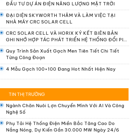
ĐẦU TƯ DỰ ÁN ĐIỆN NĂNG LƯỢNG MẶT TRỜI
ĐẠI DIỆN SKYWORTH THĂM VÀ LÀM VIỆC TẠI
NHÀ MÁY CRC SOLAR CELL
CRC SOLAR CELL VÀ HORIX KÝ KẾT BIÊN BẢN
GHI NHỚ HỢP TÁC PHÁT TRIỂN HỆ THỐNG ĐỔI PIN
TẠI VIỆT NAM
Quy Trình Sản Xuất Gạch Men Tiên Tiết Chi Tiết
Từng Công Đoạn
4 Mẫu Gạch 100×100 Đang Hot Nhất Hiện Nay
TIN THỊ TRƯỜNG
Ngành Chăn Nuôi Lợn Chuyển Mình Với AI Và Công
Nghệ Số
Phụ Tải Hệ Thống Điện Miền Bắc Tăng Cao Do
Nắng Nóng, Dự Kiến Gần 30.000 MW Ngày 24/6