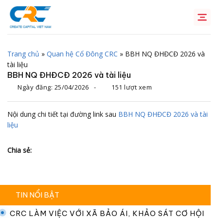
Chuyển
đến
nội
dung
Trang chủ
»
Quan hệ Cổ Đông CRC
»
BBH NQ ĐHĐCĐ 2026 và
tài liệu
BBH NQ ĐHĐCĐ 2026 và tài liệu
Ngày đăng:
25/04/2026
-
151 lượt xem
Nội dung chi tiết tại đường link sau
BBH NQ ĐHĐCĐ 2026 và tài
liệu
Chia sẻ:
TIN NỔI BẬT
CRC LÀM VIỆC VỚI XÃ BẢO ÁI, KHẢO SÁT CƠ HỘI