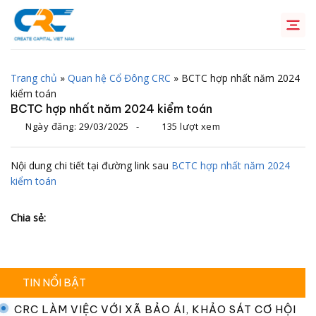
Chuyển
đến
nội
dung
Trang chủ
»
Quan hệ Cổ Đông CRC
»
BCTC hợp nhất năm 2024
kiểm toán
BCTC hợp nhất năm 2024 kiểm toán
Ngày đăng:
29/03/2025
-
135 lượt xem
Nội dung chi tiết tại đường link sau
BCTC hợp nhất năm 2024
kiểm toán
Chia sẻ:
TIN NỔI BẬT
CRC LÀM VIỆC VỚI XÃ BẢO ÁI, KHẢO SÁT CƠ HỘI