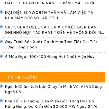
ĐẦU TƯ DỰ ÁN ĐIỆN NĂNG LƯỢNG MẶT TRỜI
ĐẠI DIỆN SKYWORTH THĂM VÀ LÀM VIỆC TẠI
NHÀ MÁY CRC SOLAR CELL
CRC SOLAR CELL VÀ HORIX KÝ KẾT BIÊN BẢN
GHI NHỚ HỢP TÁC PHÁT TRIỂN HỆ THỐNG ĐỔI PIN
TẠI VIỆT NAM
Quy Trình Sản Xuất Gạch Men Tiên Tiết Chi Tiết
Từng Công Đoạn
4 Mẫu Gạch 100×100 Đang Hot Nhất Hiện Nay
TIN THỊ TRƯỜNG
Ngành Chăn Nuôi Lợn Chuyển Mình Với AI Và Công
Nghệ Số
Phụ Tải Hệ Thống Điện Miền Bắc Tăng Cao Do
Nắng Nóng, Dự Kiến Gần 30.000 MW Ngày 24/6