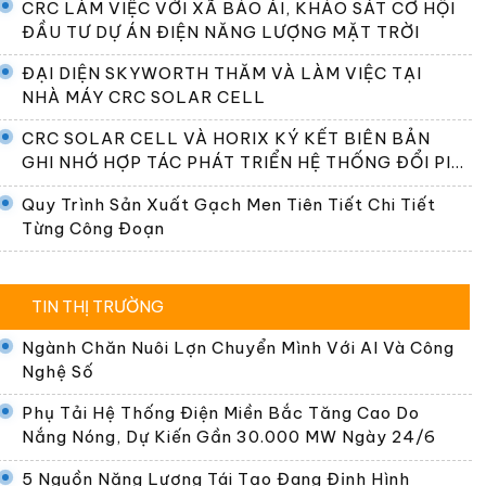
CRC LÀM VIỆC VỚI XÃ BẢO ÁI, KHẢO SÁT CƠ HỘI
ĐẦU TƯ DỰ ÁN ĐIỆN NĂNG LƯỢNG MẶT TRỜI
ĐẠI DIỆN SKYWORTH THĂM VÀ LÀM VIỆC TẠI
NHÀ MÁY CRC SOLAR CELL
CRC SOLAR CELL VÀ HORIX KÝ KẾT BIÊN BẢN
GHI NHỚ HỢP TÁC PHÁT TRIỂN HỆ THỐNG ĐỔI PIN
TẠI VIỆT NAM
Quy Trình Sản Xuất Gạch Men Tiên Tiết Chi Tiết
Từng Công Đoạn
TIN THỊ TRƯỜNG
Ngành Chăn Nuôi Lợn Chuyển Mình Với AI Và Công
Nghệ Số
Phụ Tải Hệ Thống Điện Miền Bắc Tăng Cao Do
Nắng Nóng, Dự Kiến Gần 30.000 MW Ngày 24/6
5 Nguồn Năng Lượng Tái Tạo Đang Định Hình