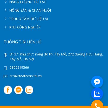
NĂNG LƯỢNG TÁI TẠO
NÔNG SẢN & CHĂN NUÔI
TRUNG TÂM DỮ LIỆU AI
KHU CÔNG NGHIỆP
THÔNG TIN LIÊN HỆ
BT3.1 Khu chức năng đô thị Tây Mỗ, 272 đường Hữu Hưng,
Tây Mỗ, Hà Nội
0865219566
crc@createcapital.vn