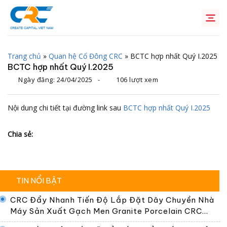
Chuyển
đến
nội
dung
Trang chủ
»
Quan hệ Cổ Đông CRC
»
BCTC hợp nhất Quý I.2025
BCTC hợp nhất Quý I.2025
Ngày đăng:
24/04/2025
-
106 lượt xem
Nội dung chi tiết tại đường link sau
BCTC hợp nhất Quý I.2025
Chia sẻ:
TIN NỔI BẬT
CRC Đẩy Nhanh Tiến Độ Lắp Đặt Dây Chuyền Nhà
Máy Sản Xuất Gạch Men Granite Porcelain CRC
Premier