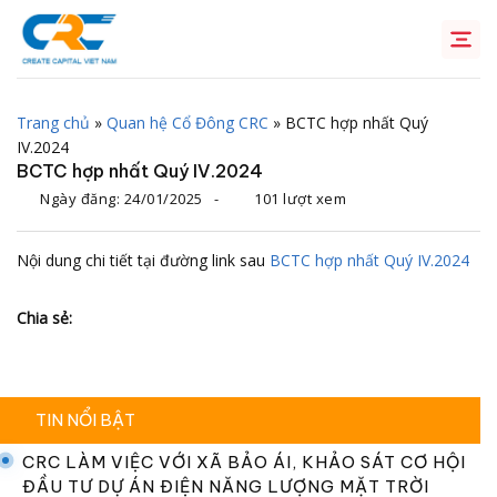
Chuyển
đến
nội
dung
Trang chủ
»
Quan hệ Cổ Đông CRC
»
BCTC hợp nhất Quý
IV.2024
BCTC hợp nhất Quý IV.2024
Ngày đăng:
24/01/2025
-
101 lượt xem
Nội dung chi tiết tại đường link sau
BCTC hợp nhất Quý IV.2024
Chia sẻ:
TIN NỔI BẬT
CRC LÀM VIỆC VỚI XÃ BẢO ÁI, KHẢO SÁT CƠ HỘI
ĐẦU TƯ DỰ ÁN ĐIỆN NĂNG LƯỢNG MẶT TRỜI