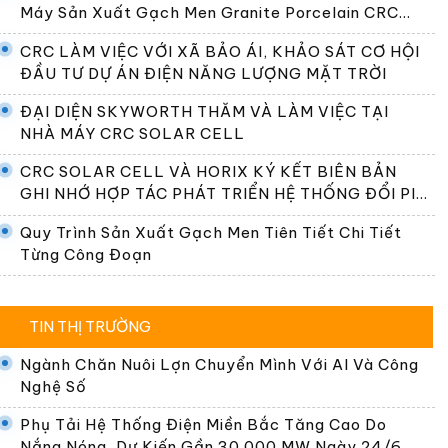
Máy Sản Xuất Gạch Men Granite Porcelain CRC
Premier
CRC LÀM VIỆC VỚI XÃ BẢO ÁI, KHẢO SÁT CƠ HỘI
ĐẦU TƯ DỰ ÁN ĐIỆN NĂNG LƯỢNG MẶT TRỜI
ĐẠI DIỆN SKYWORTH THĂM VÀ LÀM VIỆC TẠI
NHÀ MÁY CRC SOLAR CELL
CRC SOLAR CELL VÀ HORIX KÝ KẾT BIÊN BẢN
GHI NHỚ HỢP TÁC PHÁT TRIỂN HỆ THỐNG ĐỔI PIN
TẠI VIỆT NAM
Quy Trình Sản Xuất Gạch Men Tiên Tiết Chi Tiết
Từng Công Đoạn
TIN THỊ TRƯỜNG
Ngành Chăn Nuôi Lợn Chuyển Mình Với AI Và Công
Nghệ Số
Phụ Tải Hệ Thống Điện Miền Bắc Tăng Cao Do
Nắng Nóng, Dự Kiến Gần 30.000 MW Ngày 24/6