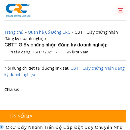
Chuyển
đến
nội
dung
Trang chủ
»
Quan hệ Cổ Đông CRC
»
CBTT Giấy chứng nhận
đăng ký doanh nghiệp
CBTT Giấy chứng nhận đăng ký doanh nghiệp
Ngày đăng:
16/11/2021
-
96 lượt xem
Nội dung chi tiết tại đường link sau
CBTT Giấy chứng nhận đăng
ký doanh nghiệp
Chia sẻ:
TIN NỔI BẬT
CRC Đẩy Nhanh Tiến Độ Lắp Đặt Dây Chuyền Nhà