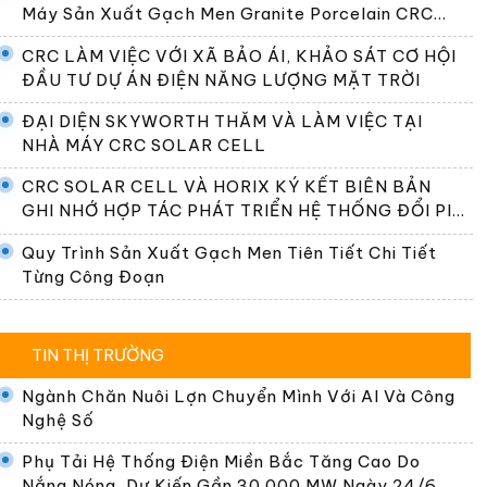
Máy Sản Xuất Gạch Men Granite Porcelain CRC
Premier
CRC LÀM VIỆC VỚI XÃ BẢO ÁI, KHẢO SÁT CƠ HỘI
ĐẦU TƯ DỰ ÁN ĐIỆN NĂNG LƯỢNG MẶT TRỜI
ĐẠI DIỆN SKYWORTH THĂM VÀ LÀM VIỆC TẠI
NHÀ MÁY CRC SOLAR CELL
CRC SOLAR CELL VÀ HORIX KÝ KẾT BIÊN BẢN
GHI NHỚ HỢP TÁC PHÁT TRIỂN HỆ THỐNG ĐỔI PIN
TẠI VIỆT NAM
Quy Trình Sản Xuất Gạch Men Tiên Tiết Chi Tiết
Từng Công Đoạn
TIN THỊ TRƯỜNG
Ngành Chăn Nuôi Lợn Chuyển Mình Với AI Và Công
Nghệ Số
Phụ Tải Hệ Thống Điện Miền Bắc Tăng Cao Do
Nắng Nóng, Dự Kiến Gần 30.000 MW Ngày 24/6