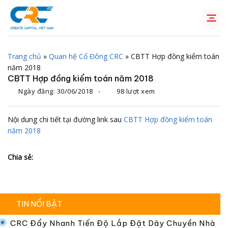
Chuyển
đến
nội
dung
Trang chủ
»
Quan hệ Cổ Đông CRC
»
CBTT Hợp đồng kiểm toán
năm 2018
CBTT Hợp đồng kiểm toán năm 2018
Ngày đăng:
30/06/2018
-
98 lượt xem
Nội dung chi tiết tại đường link sau
CBTT Hợp đồng kiểm toán
năm 2018
Chia sẻ:
TIN NỔI BẬT
CRC Đẩy Nhanh Tiến Độ Lắp Đặt Dây Chuyền Nhà