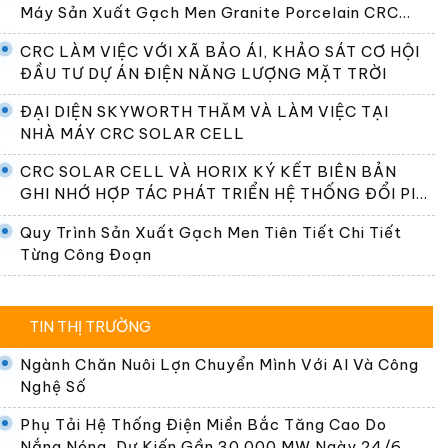
Máy Sản Xuất Gạch Men Granite Porcelain CRC
Premier
CRC LÀM VIỆC VỚI XÃ BẢO ÁI, KHẢO SÁT CƠ HỘI
ĐẦU TƯ DỰ ÁN ĐIỆN NĂNG LƯỢNG MẶT TRỜI
ĐẠI DIỆN SKYWORTH THĂM VÀ LÀM VIỆC TẠI
NHÀ MÁY CRC SOLAR CELL
CRC SOLAR CELL VÀ HORIX KÝ KẾT BIÊN BẢN
GHI NHỚ HỢP TÁC PHÁT TRIỂN HỆ THỐNG ĐỔI PIN
TẠI VIỆT NAM
Quy Trình Sản Xuất Gạch Men Tiên Tiết Chi Tiết
Từng Công Đoạn
TIN THỊ TRƯỜNG
Ngành Chăn Nuôi Lợn Chuyển Mình Với AI Và Công
Nghệ Số
Phụ Tải Hệ Thống Điện Miền Bắc Tăng Cao Do
Nắng Nóng, Dự Kiến Gần 30.000 MW Ngày 24/6