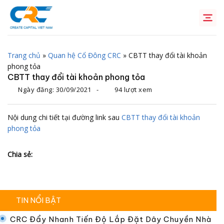
Chuyển
đến
nội
dung
Trang chủ
»
Quan hệ Cổ Đông CRC
»
CBTT thay đổi tài khoản
phong tỏa
CBTT thay đổi tài khoản phong tỏa
Ngày đăng:
30/09/2021
-
94 lượt xem
Nội dung chi tiết tại đường link sau
CBTT thay đổi tài khoản
phong tỏa
Chia sẻ:
TIN NỔI BẬT
CRC Đẩy Nhanh Tiến Độ Lắp Đặt Dây Chuyền Nhà