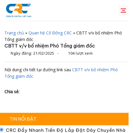
Chuyển
đến
nội
dung
Trang chủ
»
Quan hệ Cổ Đông CRC
»
CBTT v/v bổ nhiệm Phó
Tổng giám đốc
CBTT v/v bổ nhiệm Phó Tổng giám đốc
Ngày đăng:
21/02/2025
-
104 lượt xem
Nội dung chi tiết tại đường link sau
CBTT v/v bổ nhiệm Phó
Tổng giám đốc
Chia sẻ:
TIN NỔI BẬT
CRC Đẩy Nhanh Tiến Độ Lắp Đặt Dây Chuyền Nhà