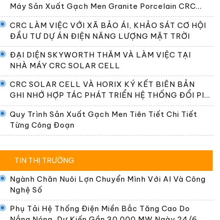
Máy Sản Xuất Gạch Men Granite Porcelain CRC
Premier
CRC LÀM VIỆC VỚI XÃ BẢO ÁI, KHẢO SÁT CƠ HỘI
ĐẦU TƯ DỰ ÁN ĐIỆN NĂNG LƯỢNG MẶT TRỜI
ĐẠI DIỆN SKYWORTH THĂM VÀ LÀM VIỆC TẠI
NHÀ MÁY CRC SOLAR CELL
CRC SOLAR CELL VÀ HORIX KÝ KẾT BIÊN BẢN
GHI NHỚ HỢP TÁC PHÁT TRIỂN HỆ THỐNG ĐỔI PIN
TẠI VIỆT NAM
Quy Trình Sản Xuất Gạch Men Tiên Tiết Chi Tiết
Từng Công Đoạn
TIN THỊ TRƯỜNG
Ngành Chăn Nuôi Lợn Chuyển Mình Với AI Và Công
Nghệ Số
Phụ Tải Hệ Thống Điện Miền Bắc Tăng Cao Do
Nắng Nóng, Dự Kiến Gần 30.000 MW Ngày 24/6