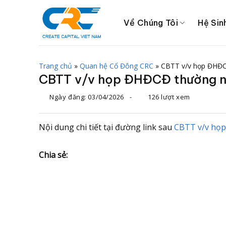
Chuyển
đến
Về Chúng Tôi
Hệ Sin
nội
dung
Trang chủ
»
Quan hệ Cổ Đông CRC
»
CBTT v/v họp ĐHĐC
CBTT v/v họp ĐHĐCĐ thường n
Ngày đăng:
03/04/2026
-
126 lượt xem
Nội dung chi tiết tại đường link sau
CBTT v/v họ
Chia sẻ: