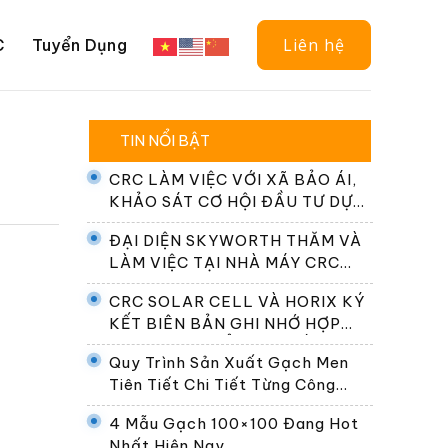
Liên hệ
C
Tuyển Dụng
TIN NỔI BẬT
CRC LÀM VIỆC VỚI XÃ BẢO ÁI,
KHẢO SÁT CƠ HỘI ĐẦU TƯ DỰ
ÁN ĐIỆN NĂNG LƯỢNG MẶT
ĐẠI DIỆN SKYWORTH THĂM VÀ
TRỜI
LÀM VIỆC TẠI NHÀ MÁY CRC
SOLAR CELL
CRC SOLAR CELL VÀ HORIX KÝ
KẾT BIÊN BẢN GHI NHỚ HỢP
TÁC PHÁT TRIỂN HỆ THỐNG
Quy Trình Sản Xuất Gạch Men
ĐỔI PIN TẠI VIỆT NAM
Tiên Tiết Chi Tiết Từng Công
Đoạn
4 Mẫu Gạch 100×100 Đang Hot
Nhất Hiện Nay