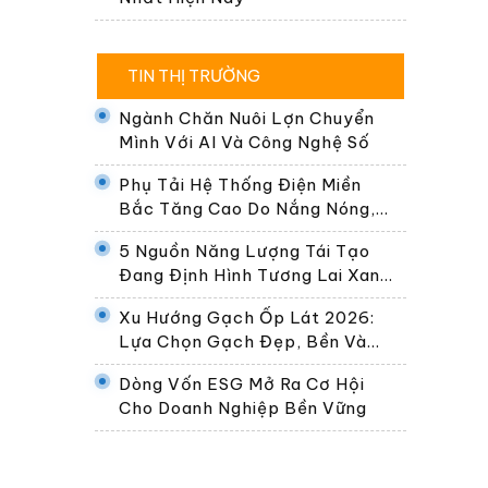
TIN THỊ TRƯỜNG
Ngành Chăn Nuôi Lợn Chuyển
Mình Với AI Và Công Nghệ Số
Phụ Tải Hệ Thống Điện Miền
Bắc Tăng Cao Do Nắng Nóng,
Dự Kiến Gần 30.000 MW Ngày
5 Nguồn Năng Lượng Tái Tạo
24/6
Đang Định Hình Tương Lai Xanh
Của Thế Giới
Xu Hướng Gạch Ốp Lát 2026:
Lựa Chọn Gạch Đẹp, Bền Và
Phù Hợp Không Gian Sống Hiện
Dòng Vốn ESG Mở Ra Cơ Hội
Đại
Cho Doanh Nghiệp Bền Vững