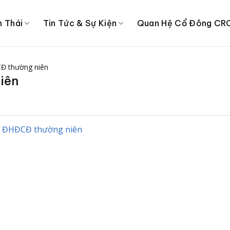
h Thái
Tin Tức & Sự Kiện
Quan Hệ Cổ Đông CR
Đ thường niên
iên
p ĐHĐCĐ thường niên