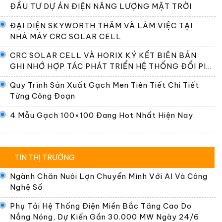
ĐẦU TƯ DỰ ÁN ĐIỆN NĂNG LƯỢNG MẶT TRỜI
ĐẠI DIỆN SKYWORTH THĂM VÀ LÀM VIỆC TẠI
NHÀ MÁY CRC SOLAR CELL
CRC SOLAR CELL VÀ HORIX KÝ KẾT BIÊN BẢN
GHI NHỚ HỢP TÁC PHÁT TRIỂN HỆ THỐNG ĐỔI PIN
TẠI VIỆT NAM
Quy Trình Sản Xuất Gạch Men Tiên Tiết Chi Tiết
Từng Công Đoạn
4 Mẫu Gạch 100×100 Đang Hot Nhất Hiện Nay
TIN THỊ TRƯỜNG
Ngành Chăn Nuôi Lợn Chuyển Mình Với AI Và Công
Nghệ Số
Phụ Tải Hệ Thống Điện Miền Bắc Tăng Cao Do
Nắng Nóng, Dự Kiến Gần 30.000 MW Ngày 24/6