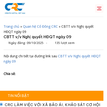
Chuyển
đến
nội
dung
Trang chủ
»
Quan hệ Cổ Đông CRC
»
CBTT v/v Nghị quyết
HĐQT ngày 09
CBTT v/v Nghị quyết HĐQT ngày 09
Ngày đăng:
09/10/2025
-
135 lượt xem
Nội dung chi tiết tại đường link sau
CBTT v/v Nghị quyết HĐQT
ngày 09
Chia sẻ:
TIN NỔI BẬT
CRC LÀM VIỆC VỚI XÃ BẢO ÁI, KHẢO SÁT CƠ HỘI