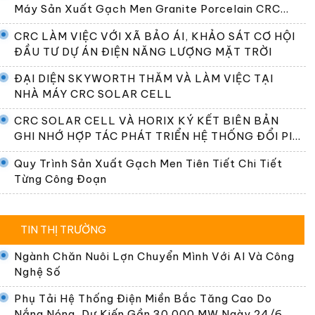
Máy Sản Xuất Gạch Men Granite Porcelain CRC
Premier
CRC LÀM VIỆC VỚI XÃ BẢO ÁI, KHẢO SÁT CƠ HỘI
ĐẦU TƯ DỰ ÁN ĐIỆN NĂNG LƯỢNG MẶT TRỜI
ĐẠI DIỆN SKYWORTH THĂM VÀ LÀM VIỆC TẠI
NHÀ MÁY CRC SOLAR CELL
CRC SOLAR CELL VÀ HORIX KÝ KẾT BIÊN BẢN
GHI NHỚ HỢP TÁC PHÁT TRIỂN HỆ THỐNG ĐỔI PIN
TẠI VIỆT NAM
Quy Trình Sản Xuất Gạch Men Tiên Tiết Chi Tiết
Từng Công Đoạn
TIN THỊ TRƯỜNG
Ngành Chăn Nuôi Lợn Chuyển Mình Với AI Và Công
Nghệ Số
Phụ Tải Hệ Thống Điện Miền Bắc Tăng Cao Do
Nắng Nóng, Dự Kiến Gần 30.000 MW Ngày 24/6