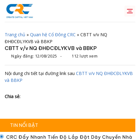
Chuyển
đến
nội
dung
Trang chủ
»
Quan hệ Cổ Đông CRC
»
CBTT v/v NQ
ĐHĐCĐLYKVB và BBKP
CBTT v/v NQ ĐHĐCĐLYKVB và BBKP
Ngày đăng:
12/08/2025
-
112 lượt xem
Nội dung chi tiết tại đường link sau
CBTT v/v NQ ĐHĐCĐLYKVB
và BBKP
Chia sẻ:
TIN NỔI BẬT
CRC Đẩy Nhanh Tiến Độ Lắp Đặt Dây Chuyền Nhà