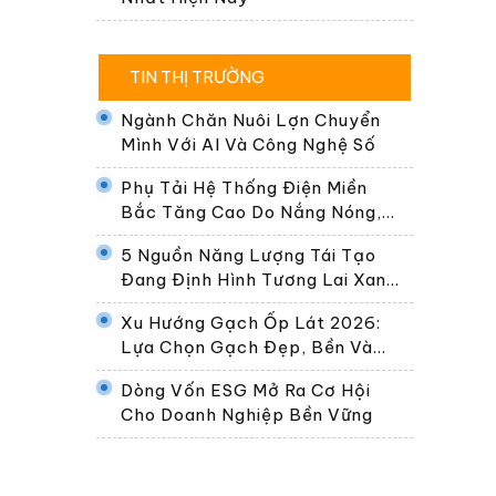
TIN THỊ TRƯỜNG
Ngành Chăn Nuôi Lợn Chuyển
Mình Với AI Và Công Nghệ Số
Phụ Tải Hệ Thống Điện Miền
Bắc Tăng Cao Do Nắng Nóng,
Dự Kiến Gần 30.000 MW Ngày
5 Nguồn Năng Lượng Tái Tạo
24/6
Đang Định Hình Tương Lai Xanh
Của Thế Giới
Xu Hướng Gạch Ốp Lát 2026:
Lựa Chọn Gạch Đẹp, Bền Và
Phù Hợp Không Gian Sống Hiện
Dòng Vốn ESG Mở Ra Cơ Hội
Đại
Cho Doanh Nghiệp Bền Vững