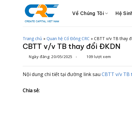
Chuyển
đến
Về Chúng Tôi
Hệ Sin
nội
dung
Trang chủ
»
Quan hệ Cổ Đông CRC
»
CBTT v/v TB thay 
CBTT v/v TB thay đổi ĐKDN
Ngày đăng:
20/05/2025
-
109 lượt xem
Nội dung chi tiết tại đường link sau
CBTT v/v TB 
Chia sẻ: