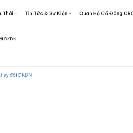
h Thái
Tin Tức & Sự Kiện
Quan Hệ Cổ Đông CR
đổi ĐKDN
thay đổi ĐKDN