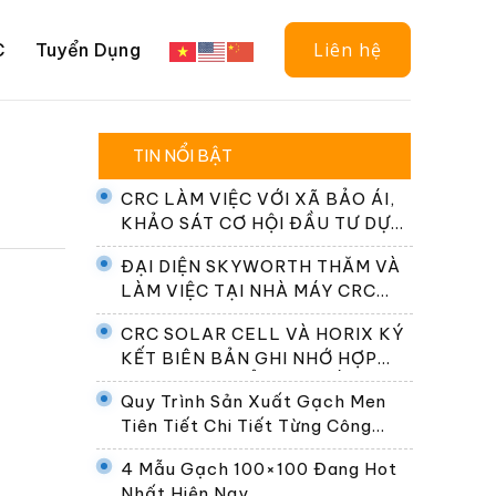
Liên hệ
C
Tuyển Dụng
TIN NỔI BẬT
CRC LÀM VIỆC VỚI XÃ BẢO ÁI,
KHẢO SÁT CƠ HỘI ĐẦU TƯ DỰ
ÁN ĐIỆN NĂNG LƯỢNG MẶT
ĐẠI DIỆN SKYWORTH THĂM VÀ
TRỜI
LÀM VIỆC TẠI NHÀ MÁY CRC
SOLAR CELL
CRC SOLAR CELL VÀ HORIX KÝ
KẾT BIÊN BẢN GHI NHỚ HỢP
TÁC PHÁT TRIỂN HỆ THỐNG
Quy Trình Sản Xuất Gạch Men
ĐỔI PIN TẠI VIỆT NAM
Tiên Tiết Chi Tiết Từng Công
Đoạn
4 Mẫu Gạch 100×100 Đang Hot
Nhất Hiện Nay