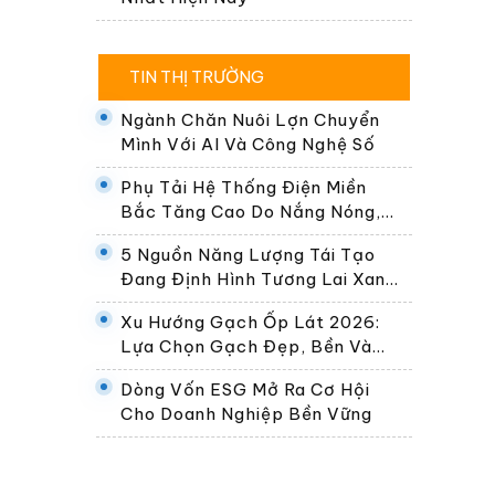
TIN THỊ TRƯỜNG
Ngành Chăn Nuôi Lợn Chuyển
Mình Với AI Và Công Nghệ Số
Phụ Tải Hệ Thống Điện Miền
Bắc Tăng Cao Do Nắng Nóng,
Dự Kiến Gần 30.000 MW Ngày
5 Nguồn Năng Lượng Tái Tạo
24/6
Đang Định Hình Tương Lai Xanh
Của Thế Giới
Xu Hướng Gạch Ốp Lát 2026:
Lựa Chọn Gạch Đẹp, Bền Và
Phù Hợp Không Gian Sống Hiện
Dòng Vốn ESG Mở Ra Cơ Hội
Đại
Cho Doanh Nghiệp Bền Vững