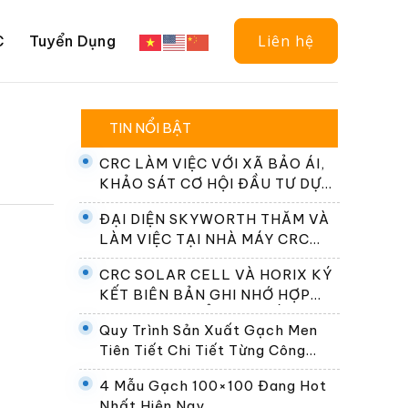
Liên hệ
C
Tuyển Dụng
TIN NỔI BẬT
CRC LÀM VIỆC VỚI XÃ BẢO ÁI,
KHẢO SÁT CƠ HỘI ĐẦU TƯ DỰ
ÁN ĐIỆN NĂNG LƯỢNG MẶT
ĐẠI DIỆN SKYWORTH THĂM VÀ
TRỜI
LÀM VIỆC TẠI NHÀ MÁY CRC
SOLAR CELL
CRC SOLAR CELL VÀ HORIX KÝ
KẾT BIÊN BẢN GHI NHỚ HỢP
TÁC PHÁT TRIỂN HỆ THỐNG
Quy Trình Sản Xuất Gạch Men
ĐỔI PIN TẠI VIỆT NAM
Tiên Tiết Chi Tiết Từng Công
Đoạn
4 Mẫu Gạch 100×100 Đang Hot
Nhất Hiện Nay