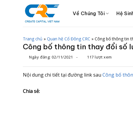
Chuyển
đến
Về Chúng Tôi
Hệ Sin
nội
dung
Trang chủ
»
Quan hệ Cổ Đông CRC
»
Công bố thông tin t
Công bố thông tin thay đổi số 
Ngày đăng:
02/11/2021
-
117 lượt xem
Nội dung chi tiết tại đường link sau
Công bố thông
Chia sẻ: