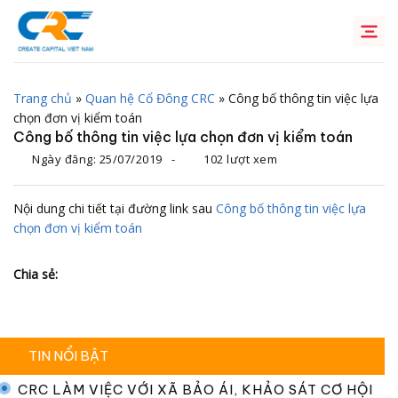
Chuyển
đến
nội
dung
Trang chủ
»
Quan hệ Cổ Đông CRC
»
Công bố thông tin việc lựa
chọn đơn vị kiểm toán
Công bố thông tin việc lựa chọn đơn vị kiểm toán
Ngày đăng:
25/07/2019
-
102 lượt xem
Nội dung chi tiết tại đường link sau
Công bố thông tin việc lựa
chọn đơn vị kiểm toán
Chia sẻ:
TIN NỔI BẬT
CRC LÀM VIỆC VỚI XÃ BẢO ÁI, KHẢO SÁT CƠ HỘI