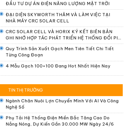
ĐẦU TƯ DỰ ÁN ĐIỆN NĂNG LƯỢNG MẶT TRỜI
ĐẠI DIỆN SKYWORTH THĂM VÀ LÀM VIỆC TẠI
NHÀ MÁY CRC SOLAR CELL
CRC SOLAR CELL VÀ HORIX KÝ KẾT BIÊN BẢN
GHI NHỚ HỢP TÁC PHÁT TRIỂN HỆ THỐNG ĐỔI PIN
TẠI VIỆT NAM
Quy Trình Sản Xuất Gạch Men Tiên Tiết Chi Tiết
Từng Công Đoạn
4 Mẫu Gạch 100×100 Đang Hot Nhất Hiện Nay
TIN THỊ TRƯỜNG
Ngành Chăn Nuôi Lợn Chuyển Mình Với AI Và Công
Nghệ Số
Phụ Tải Hệ Thống Điện Miền Bắc Tăng Cao Do
Nắng Nóng, Dự Kiến Gần 30.000 MW Ngày 24/6