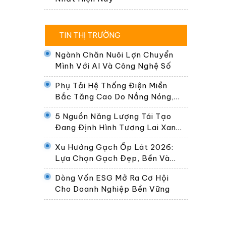
TIN THỊ TRƯỜNG
Ngành Chăn Nuôi Lợn Chuyển
Mình Với AI Và Công Nghệ Số
Phụ Tải Hệ Thống Điện Miền
Bắc Tăng Cao Do Nắng Nóng,
Dự Kiến Gần 30.000 MW Ngày
5 Nguồn Năng Lượng Tái Tạo
24/6
Đang Định Hình Tương Lai Xanh
Của Thế Giới
Xu Hướng Gạch Ốp Lát 2026:
Lựa Chọn Gạch Đẹp, Bền Và
Phù Hợp Không Gian Sống Hiện
Dòng Vốn ESG Mở Ra Cơ Hội
Đại
Cho Doanh Nghiệp Bền Vững