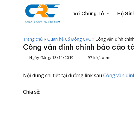
Chuyển
đến
Về Chúng Tôi
Hệ Sin
nội
dung
Trang chủ
»
Quan hệ Cổ Đông CRC
»
Công văn đính chính
Công văn đính chính báo cáo tà
Ngày đăng:
13/11/2019
-
97 lượt xem
Nội dung chi tiết tại đường link sau
Công văn đính
Chia sẻ: