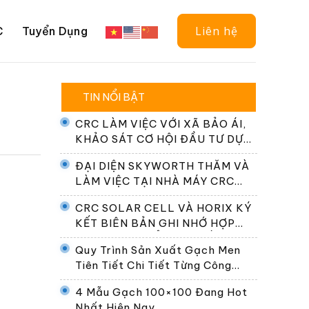
Liên hệ
C
Tuyển Dụng
TIN NỔI BẬT
CRC LÀM VIỆC VỚI XÃ BẢO ÁI,
KHẢO SÁT CƠ HỘI ĐẦU TƯ DỰ
ÁN ĐIỆN NĂNG LƯỢNG MẶT
ĐẠI DIỆN SKYWORTH THĂM VÀ
TRỜI
LÀM VIỆC TẠI NHÀ MÁY CRC
SOLAR CELL
CRC SOLAR CELL VÀ HORIX KÝ
KẾT BIÊN BẢN GHI NHỚ HỢP
TÁC PHÁT TRIỂN HỆ THỐNG
Quy Trình Sản Xuất Gạch Men
ĐỔI PIN TẠI VIỆT NAM
Tiên Tiết Chi Tiết Từng Công
Đoạn
4 Mẫu Gạch 100×100 Đang Hot
Nhất Hiện Nay