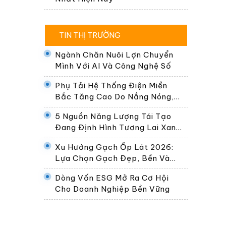
TIN THỊ TRƯỜNG
Ngành Chăn Nuôi Lợn Chuyển
Mình Với AI Và Công Nghệ Số
Phụ Tải Hệ Thống Điện Miền
Bắc Tăng Cao Do Nắng Nóng,
Dự Kiến Gần 30.000 MW Ngày
5 Nguồn Năng Lượng Tái Tạo
24/6
Đang Định Hình Tương Lai Xanh
Của Thế Giới
Xu Hướng Gạch Ốp Lát 2026:
Lựa Chọn Gạch Đẹp, Bền Và
Phù Hợp Không Gian Sống Hiện
Dòng Vốn ESG Mở Ra Cơ Hội
Đại
Cho Doanh Nghiệp Bền Vững