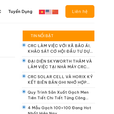
Liên hệ
C
Tuyển Dụng
TIN NỔI BẬT
CRC LÀM VIỆC VỚI XÃ BẢO ÁI,
KHẢO SÁT CƠ HỘI ĐẦU TƯ DỰ
ÁN ĐIỆN NĂNG LƯỢNG MẶT
ĐẠI DIỆN SKYWORTH THĂM VÀ
TRỜI
LÀM VIỆC TẠI NHÀ MÁY CRC
SOLAR CELL
CRC SOLAR CELL VÀ HORIX KÝ
KẾT BIÊN BẢN GHI NHỚ HỢP
TÁC PHÁT TRIỂN HỆ THỐNG
Quy Trình Sản Xuất Gạch Men
ĐỔI PIN TẠI VIỆT NAM
Tiên Tiết Chi Tiết Từng Công
Đoạn
4 Mẫu Gạch 100×100 Đang Hot
Nhất Hiện Nay