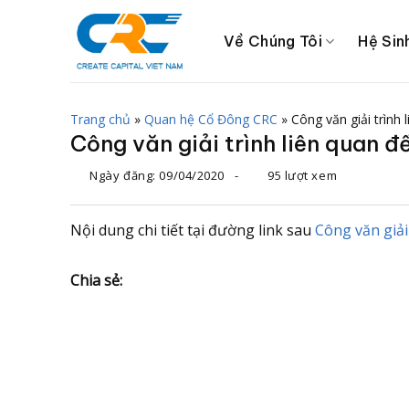
Chuyển
đến
Về Chúng Tôi
Hệ Sin
nội
dung
Trang chủ
»
Quan hệ Cổ Đông CRC
»
Công văn giải trình
Công văn giải trình liên quan 
Ngày đăng:
09/04/2020
-
95 lượt xem
Nội dung chi tiết tại đường link sau
Công văn giải
Chia sẻ: