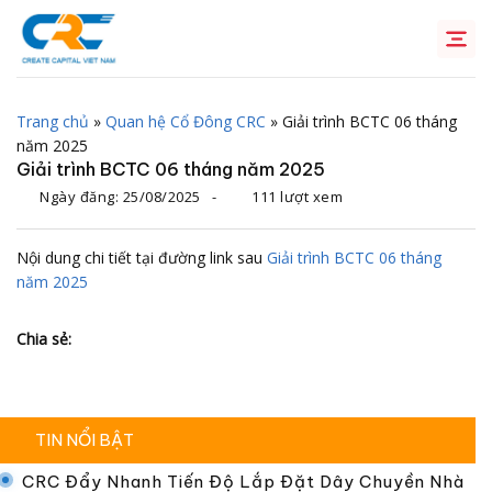
Chuyển
đến
nội
dung
Trang chủ
»
Quan hệ Cổ Đông CRC
»
Giải trình BCTC 06 tháng
năm 2025
Giải trình BCTC 06 tháng năm 2025
Ngày đăng:
25/08/2025
-
111 lượt xem
Nội dung chi tiết tại đường link sau
Giải trình BCTC 06 tháng
năm 2025
Chia sẻ:
TIN NỔI BẬT
CRC Đẩy Nhanh Tiến Độ Lắp Đặt Dây Chuyền Nhà