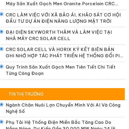
Máy Sản Xuất Gạch Men Granite Porcelain CRC
Premier
CRC LÀM VIỆC VỚI XÃ BẢO ÁI, KHẢO SÁT CƠ HỘI
ĐẦU TƯ DỰ ÁN ĐIỆN NĂNG LƯỢNG MẶT TRỜI
ĐẠI DIỆN SKYWORTH THĂM VÀ LÀM VIỆC TẠI
NHÀ MÁY CRC SOLAR CELL
CRC SOLAR CELL VÀ HORIX KÝ KẾT BIÊN BẢN
GHI NHỚ HỢP TÁC PHÁT TRIỂN HỆ THỐNG ĐỔI PIN
TẠI VIỆT NAM
Quy Trình Sản Xuất Gạch Men Tiên Tiết Chi Tiết
Từng Công Đoạn
TIN THỊ TRƯỜNG
Ngành Chăn Nuôi Lợn Chuyển Mình Với AI Và Công
Nghệ Số
Phụ Tải Hệ Thống Điện Miền Bắc Tăng Cao Do
Nắng Nóng, Dự Kiến Gần 30.000 MW Ngày 24/6