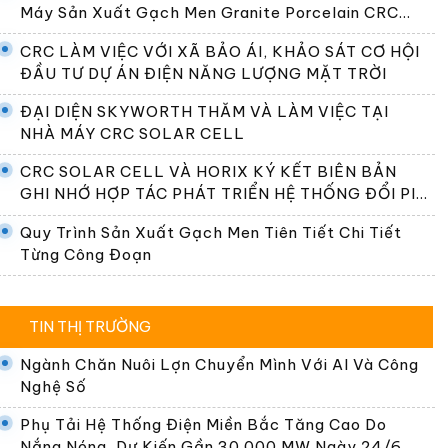
Máy Sản Xuất Gạch Men Granite Porcelain CRC
Premier
CRC LÀM VIỆC VỚI XÃ BẢO ÁI, KHẢO SÁT CƠ HỘI
ĐẦU TƯ DỰ ÁN ĐIỆN NĂNG LƯỢNG MẶT TRỜI
ĐẠI DIỆN SKYWORTH THĂM VÀ LÀM VIỆC TẠI
NHÀ MÁY CRC SOLAR CELL
CRC SOLAR CELL VÀ HORIX KÝ KẾT BIÊN BẢN
GHI NHỚ HỢP TÁC PHÁT TRIỂN HỆ THỐNG ĐỔI PIN
TẠI VIỆT NAM
Quy Trình Sản Xuất Gạch Men Tiên Tiết Chi Tiết
Từng Công Đoạn
TIN THỊ TRƯỜNG
Ngành Chăn Nuôi Lợn Chuyển Mình Với AI Và Công
Nghệ Số
Phụ Tải Hệ Thống Điện Miền Bắc Tăng Cao Do
Nắng Nóng, Dự Kiến Gần 30.000 MW Ngày 24/6