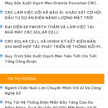
Máy Sản Xuất Gạch Men Granite Porcelain CRC
Premier
CRC LÀM VIỆC VỚI XÃ BẢO ÁI, KHẢO SÁT CƠ HỘI
ĐẦU TƯ DỰ ÁN ĐIỆN NĂNG LƯỢNG MẶT TRỜI
ĐẠI DIỆN SKYWORTH THĂM VÀ LÀM VIỆC TẠI
NHÀ MÁY CRC SOLAR CELL
CRC SOLAR CELL VÀ HORIX KÝ KẾT BIÊN BẢN
GHI NHỚ HỢP TÁC PHÁT TRIỂN HỆ THỐNG ĐỔI PIN
TẠI VIỆT NAM
Quy Trình Sản Xuất Gạch Men Tiên Tiết Chi Tiết
Từng Công Đoạn
TIN THỊ TRƯỜNG
Ngành Chăn Nuôi Lợn Chuyển Mình Với AI Và Công
Nghệ Số
Phụ Tải Hệ Thống Điện Miền Bắc Tăng Cao Do
Nắng Nóng, Dự Kiến Gần 30.000 MW Ngày 24/6