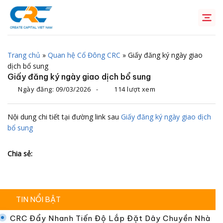
Chuyển
đến
nội
dung
Trang chủ
»
Quan hệ Cổ Đông CRC
»
Giấy đăng ký ngày giao
dịch bổ sung
Giấy đăng ký ngày giao dịch bổ sung
Ngày đăng:
09/03/2026
-
114 lượt xem
Nội dung chi tiết tại đường link sau
Giấy đăng ký ngày giao dịch
bổ sung
Chia sẻ:
TIN NỔI BẬT
CRC Đẩy Nhanh Tiến Độ Lắp Đặt Dây Chuyền Nhà