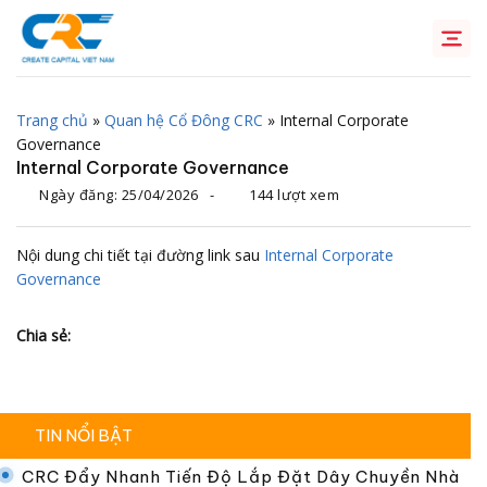
Chuyển
đến
nội
dung
Trang chủ
»
Quan hệ Cổ Đông CRC
»
Internal Corporate
Governance
Internal Corporate Governance
Ngày đăng:
25/04/2026
-
144 lượt xem
Nội dung chi tiết tại đường link sau
Internal Corporate
Governance
Chia sẻ:
TIN NỔI BẬT
CRC Đẩy Nhanh Tiến Độ Lắp Đặt Dây Chuyền Nhà