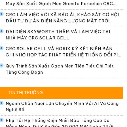
Máy Sản Xuất Gạch Men Granite Porcelain CRC
Premier
CRC LÀM VIỆC VỚI XÃ BẢO ÁI, KHẢO SÁT CƠ HỘI
ĐẦU TƯ DỰ ÁN ĐIỆN NĂNG LƯỢNG MẶT TRỜI
ĐẠI DIỆN SKYWORTH THĂM VÀ LÀM VIỆC TẠI
NHÀ MÁY CRC SOLAR CELL
CRC SOLAR CELL VÀ HORIX KÝ KẾT BIÊN BẢN
GHI NHỚ HỢP TÁC PHÁT TRIỂN HỆ THỐNG ĐỔI PIN
TẠI VIỆT NAM
Quy Trình Sản Xuất Gạch Men Tiên Tiết Chi Tiết
Từng Công Đoạn
TIN THỊ TRƯỜNG
Ngành Chăn Nuôi Lợn Chuyển Mình Với AI Và Công
Nghệ Số
Phụ Tải Hệ Thống Điện Miền Bắc Tăng Cao Do
Nắng Nóng, Dự Kiến Gần 30.000 MW Ngày 24/6