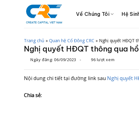
Chuyển
đến
Về Chúng Tôi
Hệ Sin
nội
dung
Trang chủ
»
Quan hệ Cổ Đông CRC
»
Nghị quyết HĐQT th
Nghị quyết HĐQT thông qua hồ 
Ngày đăng:
06/09/2023
-
96 lượt xem
Nội dung chi tiết tại đường link sau
Nghị quyết H
Chia sẻ: