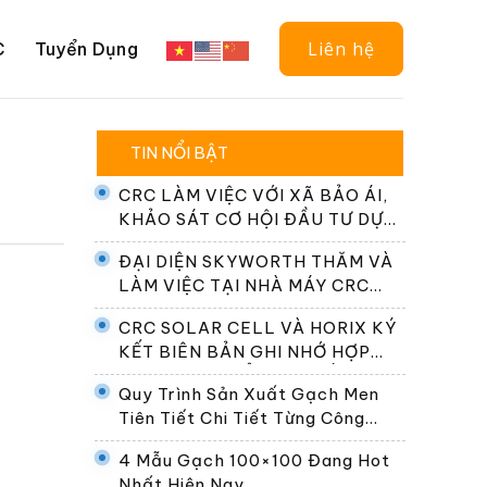
Liên hệ
C
Tuyển Dụng
TIN NỔI BẬT
CRC LÀM VIỆC VỚI XÃ BẢO ÁI,
KHẢO SÁT CƠ HỘI ĐẦU TƯ DỰ
ÁN ĐIỆN NĂNG LƯỢNG MẶT
ĐẠI DIỆN SKYWORTH THĂM VÀ
TRỜI
LÀM VIỆC TẠI NHÀ MÁY CRC
SOLAR CELL
CRC SOLAR CELL VÀ HORIX KÝ
KẾT BIÊN BẢN GHI NHỚ HỢP
TÁC PHÁT TRIỂN HỆ THỐNG
Quy Trình Sản Xuất Gạch Men
ĐỔI PIN TẠI VIỆT NAM
Tiên Tiết Chi Tiết Từng Công
Đoạn
4 Mẫu Gạch 100×100 Đang Hot
Nhất Hiện Nay