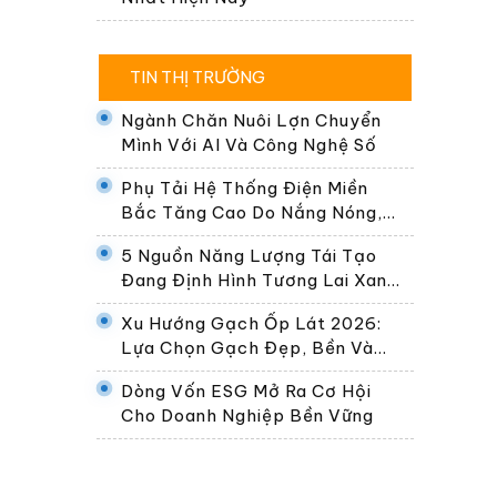
TIN THỊ TRƯỜNG
Ngành Chăn Nuôi Lợn Chuyển
Mình Với AI Và Công Nghệ Số
Phụ Tải Hệ Thống Điện Miền
Bắc Tăng Cao Do Nắng Nóng,
Dự Kiến Gần 30.000 MW Ngày
5 Nguồn Năng Lượng Tái Tạo
24/6
Đang Định Hình Tương Lai Xanh
Của Thế Giới
Xu Hướng Gạch Ốp Lát 2026:
Lựa Chọn Gạch Đẹp, Bền Và
Phù Hợp Không Gian Sống Hiện
Dòng Vốn ESG Mở Ra Cơ Hội
Đại
Cho Doanh Nghiệp Bền Vững