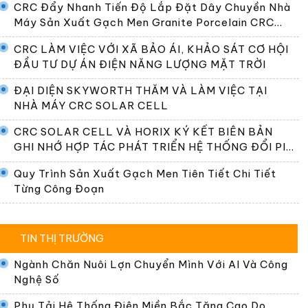
CRC Đẩy Nhanh Tiến Độ Lắp Đặt Dây Chuyền Nhà
Máy Sản Xuất Gạch Men Granite Porcelain CRC
Premier
CRC LÀM VIỆC VỚI XÃ BẢO ÁI, KHẢO SÁT CƠ HỘI
ĐẦU TƯ DỰ ÁN ĐIỆN NĂNG LƯỢNG MẶT TRỜI
ĐẠI DIỆN SKYWORTH THĂM VÀ LÀM VIỆC TẠI
NHÀ MÁY CRC SOLAR CELL
CRC SOLAR CELL VÀ HORIX KÝ KẾT BIÊN BẢN
GHI NHỚ HỢP TÁC PHÁT TRIỂN HỆ THỐNG ĐỔI PIN
TẠI VIỆT NAM
Quy Trình Sản Xuất Gạch Men Tiên Tiết Chi Tiết
Từng Công Đoạn
TIN THỊ TRƯỜNG
Ngành Chăn Nuôi Lợn Chuyển Mình Với AI Và Công
Nghệ Số
Phụ Tải Hệ Thống Điện Miền Bắc Tăng Cao Do