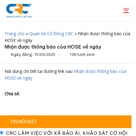
Chuyển
đến
nội
dung
Trang chủ
»
Quan hệ Cổ Đông CRC
»
Nhận được thông báo của
HOSE về ngày
Nhận được thông báo của HOSE về ngày
Ngày đăng:
15/03/2025
-
100 lượt xem
Nội dung chi tiết tại đường link sau
Nhận được thông báo của
HOSE về ngày
Chia sẻ:
TIN NỔI BẬT
CRC LÀM VIỆC VỚI XÃ BẢO ÁI, KHẢO SÁT CƠ HỘI