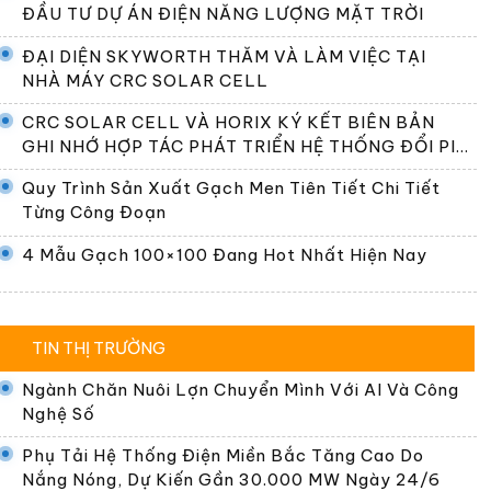
ĐẦU TƯ DỰ ÁN ĐIỆN NĂNG LƯỢNG MẶT TRỜI
ĐẠI DIỆN SKYWORTH THĂM VÀ LÀM VIỆC TẠI
NHÀ MÁY CRC SOLAR CELL
CRC SOLAR CELL VÀ HORIX KÝ KẾT BIÊN BẢN
GHI NHỚ HỢP TÁC PHÁT TRIỂN HỆ THỐNG ĐỔI PIN
TẠI VIỆT NAM
Quy Trình Sản Xuất Gạch Men Tiên Tiết Chi Tiết
Từng Công Đoạn
4 Mẫu Gạch 100×100 Đang Hot Nhất Hiện Nay
TIN THỊ TRƯỜNG
Ngành Chăn Nuôi Lợn Chuyển Mình Với AI Và Công
Nghệ Số
Phụ Tải Hệ Thống Điện Miền Bắc Tăng Cao Do
Nắng Nóng, Dự Kiến Gần 30.000 MW Ngày 24/6