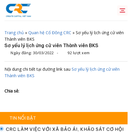
Chuyển
đến
nội
dung
Trang chủ
»
Quan hệ Cổ Đông CRC
»
Sơ yếu lý lịch ứng cử viên
Thành viên BKS
Sơ yếu lý lịch ứng cử viên Thành viên BKS
Ngày đăng:
30/03/2022
-
92 lượt xem
Nội dung chi tiết tại đường link sau
Sơ yếu lý lịch ứng cử viên
Thành viên BKS
Chia sẻ:
TIN NỔI BẬT
CRC LÀM VIỆC VỚI XÃ BẢO ÁI, KHẢO SÁT CƠ HỘI