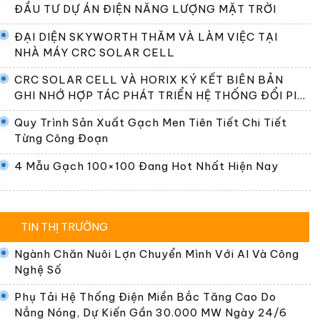
ĐẦU TƯ DỰ ÁN ĐIỆN NĂNG LƯỢNG MẶT TRỜI
ĐẠI DIỆN SKYWORTH THĂM VÀ LÀM VIỆC TẠI
NHÀ MÁY CRC SOLAR CELL
CRC SOLAR CELL VÀ HORIX KÝ KẾT BIÊN BẢN
GHI NHỚ HỢP TÁC PHÁT TRIỂN HỆ THỐNG ĐỔI PIN
TẠI VIỆT NAM
Quy Trình Sản Xuất Gạch Men Tiên Tiết Chi Tiết
Từng Công Đoạn
4 Mẫu Gạch 100×100 Đang Hot Nhất Hiện Nay
TIN THỊ TRƯỜNG
Ngành Chăn Nuôi Lợn Chuyển Mình Với AI Và Công
Nghệ Số
Phụ Tải Hệ Thống Điện Miền Bắc Tăng Cao Do
Nắng Nóng, Dự Kiến Gần 30.000 MW Ngày 24/6