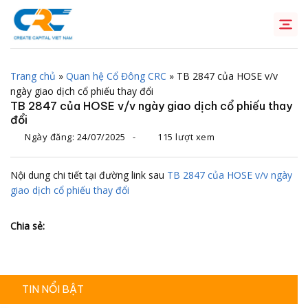
Chuyển
đến
nội
dung
Trang chủ
»
Quan hệ Cổ Đông CRC
»
TB 2847 của HOSE v/v
ngày giao dịch cổ phiếu thay đổi
TB 2847 của HOSE v/v ngày giao dịch cổ phiếu thay
đổi
Ngày đăng:
24/07/2025
-
115 lượt xem
Nội dung chi tiết tại đường link sau
TB 2847 của HOSE v/v ngày
giao dịch cổ phiếu thay đổi
Chia sẻ:
TIN NỔI BẬT