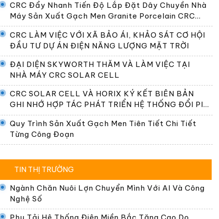
CRC Đẩy Nhanh Tiến Độ Lắp Đặt Dây Chuyền Nhà
Máy Sản Xuất Gạch Men Granite Porcelain CRC
Premier
CRC LÀM VIỆC VỚI XÃ BẢO ÁI, KHẢO SÁT CƠ HỘI
ĐẦU TƯ DỰ ÁN ĐIỆN NĂNG LƯỢNG MẶT TRỜI
ĐẠI DIỆN SKYWORTH THĂM VÀ LÀM VIỆC TẠI
NHÀ MÁY CRC SOLAR CELL
CRC SOLAR CELL VÀ HORIX KÝ KẾT BIÊN BẢN
GHI NHỚ HỢP TÁC PHÁT TRIỂN HỆ THỐNG ĐỔI PIN
TẠI VIỆT NAM
Quy Trình Sản Xuất Gạch Men Tiên Tiết Chi Tiết
Từng Công Đoạn
TIN THỊ TRƯỜNG
Ngành Chăn Nuôi Lợn Chuyển Mình Với AI Và Công
Nghệ Số
Phụ Tải Hệ Thống Điện Miền Bắc Tăng Cao Do