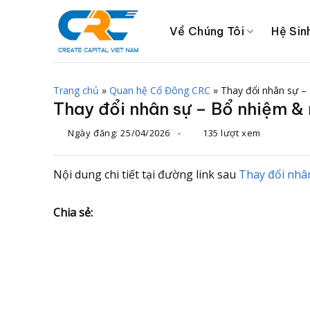
Chuyển
đến
Về Chúng Tôi
Hệ Sin
nội
dung
Trang chủ
»
Quan hệ Cổ Đông CRC
»
Thay đổi nhân sự –
Thay đổi nhân sự – Bổ nhiệm &
Ngày đăng:
25/04/2026
-
135 lượt xem
Nội dung chi tiết tại đường link sau
Thay đổi nhâ
Chia sẻ: