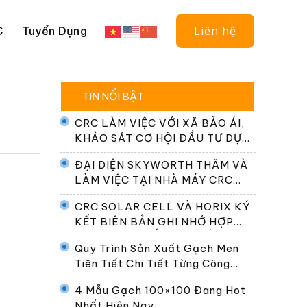
Liên hệ
C
Tuyển Dụng
TIN NỔI BẬT
CRC LÀM VIỆC VỚI XÃ BẢO ÁI,
KHẢO SÁT CƠ HỘI ĐẦU TƯ DỰ
ÁN ĐIỆN NĂNG LƯỢNG MẶT
ĐẠI DIỆN SKYWORTH THĂM VÀ
TRỜI
LÀM VIỆC TẠI NHÀ MÁY CRC
SOLAR CELL
CRC SOLAR CELL VÀ HORIX KÝ
KẾT BIÊN BẢN GHI NHỚ HỢP
TÁC PHÁT TRIỂN HỆ THỐNG
Quy Trình Sản Xuất Gạch Men
ĐỔI PIN TẠI VIỆT NAM
Tiên Tiết Chi Tiết Từng Công
Đoạn
4 Mẫu Gạch 100×100 Đang Hot
Nhất Hiện Nay