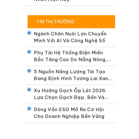
TIN THỊ TRƯỜNG
Ngành Chăn Nuôi Lợn Chuyển
Mình Với AI Và Công Nghệ Số
Phụ Tải Hệ Thống Điện Miền
Bắc Tăng Cao Do Nắng Nóng,
Dự Kiến Gần 30.000 MW Ngày
5 Nguồn Năng Lượng Tái Tạo
24/6
Đang Định Hình Tương Lai Xanh
Của Thế Giới
Xu Hướng Gạch Ốp Lát 2026:
Lựa Chọn Gạch Đẹp, Bền Và
Phù Hợp Không Gian Sống Hiện
Dòng Vốn ESG Mở Ra Cơ Hội
Đại
Cho Doanh Nghiệp Bền Vững