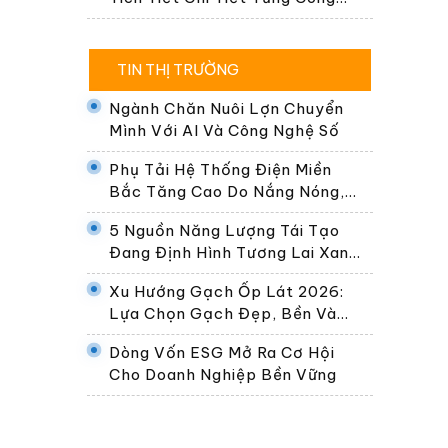
Đoạn
TIN THỊ TRƯỜNG
Ngành Chăn Nuôi Lợn Chuyển
Mình Với AI Và Công Nghệ Số
Phụ Tải Hệ Thống Điện Miền
Bắc Tăng Cao Do Nắng Nóng,
Dự Kiến Gần 30.000 MW Ngày
5 Nguồn Năng Lượng Tái Tạo
24/6
Đang Định Hình Tương Lai Xanh
Của Thế Giới
Xu Hướng Gạch Ốp Lát 2026:
Lựa Chọn Gạch Đẹp, Bền Và
Phù Hợp Không Gian Sống Hiện
Dòng Vốn ESG Mở Ra Cơ Hội
Đại
Cho Doanh Nghiệp Bền Vững