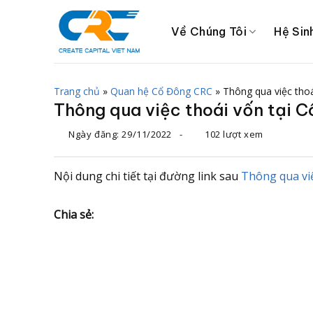
Chuyển
đến
Về Chúng Tôi
Hệ Sin
nội
dung
Trang chủ
»
Quan hệ Cổ Đông CRC
»
Thông qua việc thoá
Thông qua việc thoái vốn tại C
Ngày đăng:
29/11/2022
-
102 lượt xem
Nội dung chi tiết tại đường link sau
Thông qua việ
Chia sẻ: