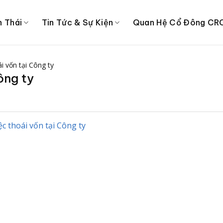
h Thái
Tin Tức & Sự Kiện
Quan Hệ Cổ Đông CR
i vốn tại Công ty
ông ty
c thoái vốn tại Công ty