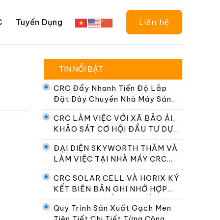
Liên hệ
C
Tuyển Dụng
TIN NỔI BẬT
CRC Đẩy Nhanh Tiến Độ Lắp
Đặt Dây Chuyền Nhà Máy Sản
Xuất Gạch Men Granite
CRC LÀM VIỆC VỚI XÃ BẢO ÁI,
Porcelain CRC Premier
KHẢO SÁT CƠ HỘI ĐẦU TƯ DỰ
ÁN ĐIỆN NĂNG LƯỢNG MẶT
ĐẠI DIỆN SKYWORTH THĂM VÀ
TRỜI
LÀM VIỆC TẠI NHÀ MÁY CRC
SOLAR CELL
CRC SOLAR CELL VÀ HORIX KÝ
KẾT BIÊN BẢN GHI NHỚ HỢP
TÁC PHÁT TRIỂN HỆ THỐNG
Quy Trình Sản Xuất Gạch Men
ĐỔI PIN TẠI VIỆT NAM
Tiên Tiết Chi Tiết Từng Công