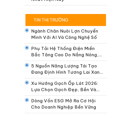
TIN THỊ TRƯỜNG
Ngành Chăn Nuôi Lợn Chuyển
Mình Với AI Và Công Nghệ Số
Phụ Tải Hệ Thống Điện Miền
Bắc Tăng Cao Do Nắng Nóng,
Dự Kiến Gần 30.000 MW Ngày
5 Nguồn Năng Lượng Tái Tạo
24/6
Đang Định Hình Tương Lai Xanh
Của Thế Giới
Xu Hướng Gạch Ốp Lát 2026:
Lựa Chọn Gạch Đẹp, Bền Và
Phù Hợp Không Gian Sống Hiện
Dòng Vốn ESG Mở Ra Cơ Hội
Đại
Cho Doanh Nghiệp Bền Vững