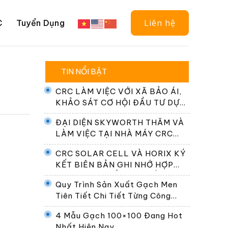
Liên hệ
C
Tuyển Dụng
TIN NỔI BẬT
CRC LÀM VIỆC VỚI XÃ BẢO ÁI,
KHẢO SÁT CƠ HỘI ĐẦU TƯ DỰ
ÁN ĐIỆN NĂNG LƯỢNG MẶT
ĐẠI DIỆN SKYWORTH THĂM VÀ
TRỜI
LÀM VIỆC TẠI NHÀ MÁY CRC
SOLAR CELL
CRC SOLAR CELL VÀ HORIX KÝ
KẾT BIÊN BẢN GHI NHỚ HỢP
TÁC PHÁT TRIỂN HỆ THỐNG
Quy Trình Sản Xuất Gạch Men
ĐỔI PIN TẠI VIỆT NAM
Tiên Tiết Chi Tiết Từng Công
Đoạn
4 Mẫu Gạch 100×100 Đang Hot
Nhất Hiện Nay