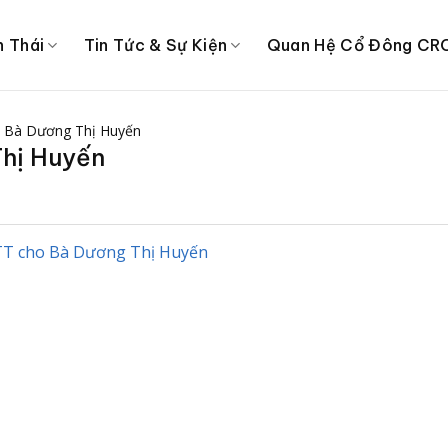
h Thái
Tin Tức & Sự Kiện
Quan Hệ Cổ Đông CR
 Bà Dương Thị Huyến
hị Huyến
TT cho Bà Dương Thị Huyến