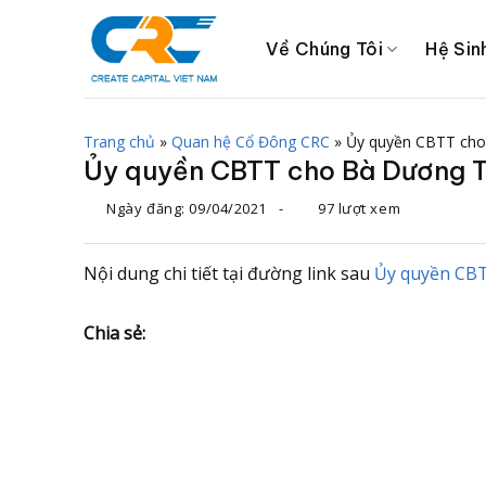
Chuyển
đến
Về Chúng Tôi
Hệ Sin
nội
dung
Trang chủ
»
Quan hệ Cổ Đông CRC
»
Ủy quyền CBTT cho
Ủy quyền CBTT cho Bà Dương T
Ngày đăng:
09/04/2021
-
97 lượt xem
Nội dung chi tiết tại đường link sau
Ủy quyền CB
Chia sẻ: