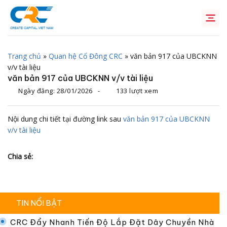
Chuyển
đến
nội
dung
Trang chủ
»
Quan hệ Cổ Đông CRC
»
văn bản 917 của UBCKNN
v/v tài liệu
văn bản 917 của UBCKNN v/v tài liệu
Ngày đăng:
28/01/2026
-
133 lượt xem
Nội dung chi tiết tại đường link sau
văn bản 917 của UBCKNN
v/v tài liệu
Chia sẻ:
TIN NỔI BẬT
CRC Đẩy Nhanh Tiến Độ Lắp Đặt Dây Chuyền Nhà