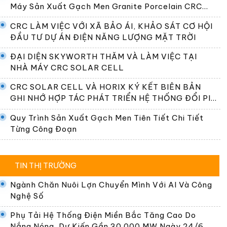
Máy Sản Xuất Gạch Men Granite Porcelain CRC
Premier
CRC LÀM VIỆC VỚI XÃ BẢO ÁI, KHẢO SÁT CƠ HỘI
ĐẦU TƯ DỰ ÁN ĐIỆN NĂNG LƯỢNG MẶT TRỜI
ĐẠI DIỆN SKYWORTH THĂM VÀ LÀM VIỆC TẠI
NHÀ MÁY CRC SOLAR CELL
CRC SOLAR CELL VÀ HORIX KÝ KẾT BIÊN BẢN
GHI NHỚ HỢP TÁC PHÁT TRIỂN HỆ THỐNG ĐỔI PIN
TẠI VIỆT NAM
Quy Trình Sản Xuất Gạch Men Tiên Tiết Chi Tiết
Từng Công Đoạn
TIN THỊ TRƯỜNG
Ngành Chăn Nuôi Lợn Chuyển Mình Với AI Và Công
Nghệ Số
Phụ Tải Hệ Thống Điện Miền Bắc Tăng Cao Do
Nắng Nóng, Dự Kiến Gần 30.000 MW Ngày 24/6