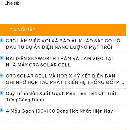
Chia sẻ:
TIN NỔI BẬT
CRC LÀM VIỆC VỚI XÃ BẢO ÁI, KHẢO SÁT CƠ HỘI
ĐẦU TƯ DỰ ÁN ĐIỆN NĂNG LƯỢNG MẶT TRỜI
ĐẠI DIỆN SKYWORTH THĂM VÀ LÀM VIỆC TẠI
NHÀ MÁY CRC SOLAR CELL
CRC SOLAR CELL VÀ HORIX KÝ KẾT BIÊN BẢN
GHI NHỚ HỢP TÁC PHÁT TRIỂN HỆ THỐNG ĐỔI PIN
TẠI VIỆT NAM
Quy Trình Sản Xuất Gạch Men Tiên Tiết Chi Tiết
Từng Công Đoạn
4 Mẫu Gạch 100×100 Đang Hot Nhất Hiện Nay