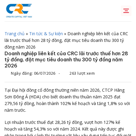
Chuyển
đến
nội
dung
Trang chủ
»
Tin tức & Sự kiện
»
Doanh nghiệp liên kết của CRC
lãi trước thuế hơn 28 tỷ đồng, đặt mục tiêu doanh thu 300 tỷ
đồng năm 2026
Doanh nghiệp liên kết của CRC lãi trước thuế hơn 28
tỷ đồng, đặt mục tiêu doanh thu 300 tỷ đồng năm
2026
Ngày đăng:
06/07/2026
-
263 lượt xem
Tại Đại hội đồng cổ đông thường niên năm 2026, CTCP Hãng
Sơn Đông Á (HDA) cho biết doanh thu thuần năm 2025 đạt
279,56 tỷ đồng, hoàn thành 102% kế hoạch và tăng 1,8% so với
năm trước.
Lợi nhuận trước thuế đạt 28,26 tỷ đồng, vượt hơn 127% kế
hoạch và tăng 54,3% so với năm 2024. Kết quả này được ghi
nhận trong bối cảnh thị trường vật liệu xây dựng tiếp tục đối mặt