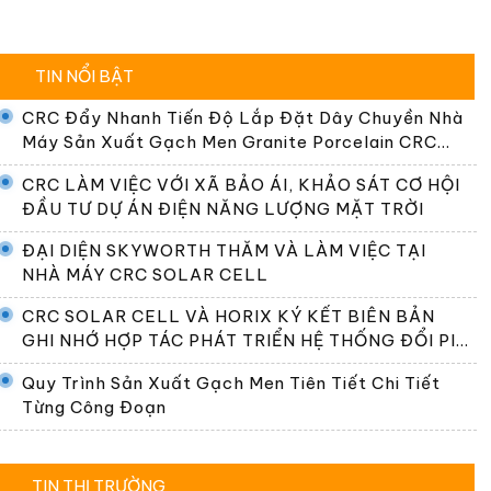
TIN NỔI BẬT
CRC Đẩy Nhanh Tiến Độ Lắp Đặt Dây Chuyền Nhà
Máy Sản Xuất Gạch Men Granite Porcelain CRC
Premier
CRC LÀM VIỆC VỚI XÃ BẢO ÁI, KHẢO SÁT CƠ HỘI
ĐẦU TƯ DỰ ÁN ĐIỆN NĂNG LƯỢNG MẶT TRỜI
ĐẠI DIỆN SKYWORTH THĂM VÀ LÀM VIỆC TẠI
NHÀ MÁY CRC SOLAR CELL
CRC SOLAR CELL VÀ HORIX KÝ KẾT BIÊN BẢN
GHI NHỚ HỢP TÁC PHÁT TRIỂN HỆ THỐNG ĐỔI PIN
TẠI VIỆT NAM
Quy Trình Sản Xuất Gạch Men Tiên Tiết Chi Tiết
Từng Công Đoạn
TIN THỊ TRƯỜNG